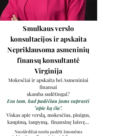
Smulkaus verslo
konsultacijos ir apskaita
Nepriklausoma asmeninių
finansų konsultantė
Virginija
Mokesčiai ir apskaita bei Asmeniniai
finansai
skamba sudėtingai?
Esu tam, kad padėčiau jums suprasti
"apie ką čia".
Viskas apie verslą, mokesčius, pinigus,
kaupimą, taupymą, finansinę laisvę...
Nuoširdžiai noriu padėti žmonėms