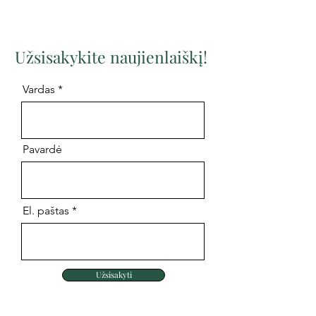
Užsisakykite naujienlaiškį!
Vardas
Pavardė
El. paštas
Užsisakyti