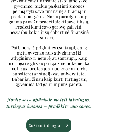
siekiantiems finansinio stabilumo savo
gyvenime. Siekiu paskatinti žmones
permąstyti savo finansinę situaciją ir
pradėti pokyčius. Noriu parodyti, kaip
galima pamažu pradėti siekti savo tikslų.
Pradėti kurti savo gerovę gali visi,
nesvarbu kokia jūsų dabartinė finansinė
situacija.
Pati, nors iš prigimties esu taupi, daug
metų gyvenau nuo atlyginimo iki
atlyginimo ir neturėjau santaupų. Kaip
protingai elgtis su pinigais nemokė nei kai
mokiausi profesijos (nuo 2007 m. dirbu
buhaltere) ar studijavau universitete.
Dabar jau žinau kaip kurti turtingesnį
gyvenimą tad galiu ir jums padėti.
Norite savo aplinkoje matyti laimingus,
turtingus žmones – pradėkite nuo saves.
Sužinoti daugiau