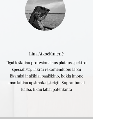
Naudinga informacija Jums:
Lina Atkočiūnienė
Posts Coming Soon
Ilgai ieškojau profesionalaus plataus spektro
specialistą. Tikrai rekomenduoju labai
Explore other categories in this blog
išsamiai ir aiškiai paaiškino, kokią įmonę
or check back later.
man labiau apsimoka įsteigti. Suprantamai
kalba, likau labai patenkinta