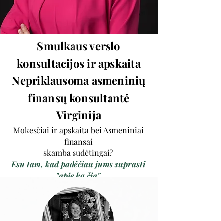
Smulkaus verslo
konsultacijos ir apskaita
Nepriklausoma asmeninių
finansų konsultantė
Virginija
Mokesčiai ir apskaita bei Asmeniniai
finansai
skamba sudėtingai?
Esu tam, kad padėčiau jums suprasti
"apie ką čia".
Viskas apie verslą, mokesčius, pinigus,
kaupimą, taupymą, finansinę laisvę...
Nuoširdžiai noriu padėti žmonėms