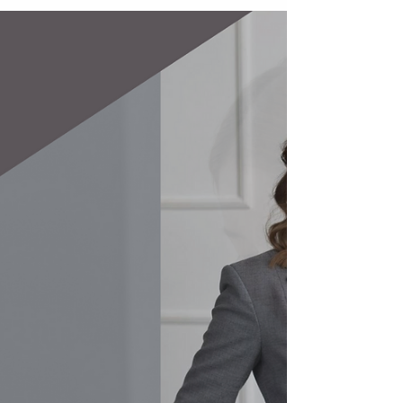
Konsultacijose iškyla klausimas dėl tapimo
PVM (pridėtinės vertės) mokėtoju. Pastebiu,
kad dažnai tai gan painus klausimas. Noriu
su...