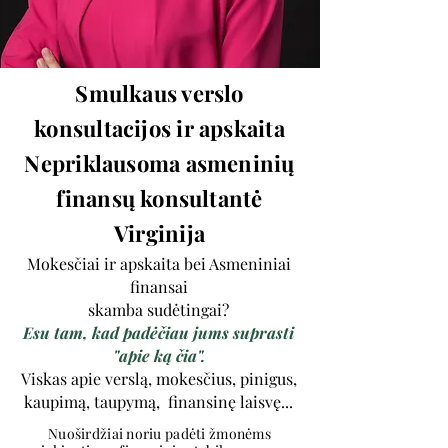
Smulkaus verslo
konsultacijos ir apskaita
Nepriklausoma asmeninių
finansų konsultantė
Virginija
Mokesčiai ir apskaita bei Asmeniniai
finansai
skamba sudėtingai?
Esu tam, kad padėčiau jums suprasti
"apie ką čia".
Viskas apie verslą, mokesčius, pinigus,
kaupimą, taupymą, finansinę laisvę...
Nuoširdžiai noriu padėti žmonėms