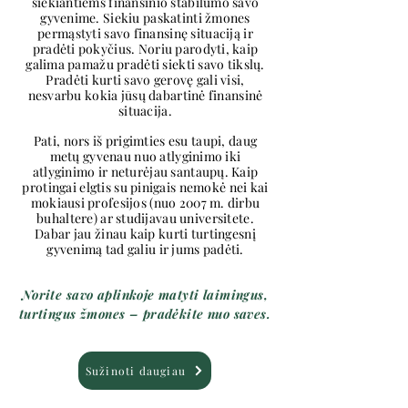
siekiantiems finansinio stabilumo savo
gyvenime. Siekiu paskatinti žmones
permąstyti savo finansinę situaciją ir
pradėti pokyčius. Noriu parodyti, kaip
galima pamažu pradėti siekti savo tikslų.
Pradėti kurti savo gerovę gali visi,
nesvarbu kokia jūsų dabartinė finansinė
situacija.
Pati, nors iš prigimties esu taupi, daug
metų gyvenau nuo atlyginimo iki
atlyginimo ir neturėjau santaupų. Kaip
protingai elgtis su pinigais nemokė nei kai
mokiausi profesijos (nuo 2007 m. dirbu
buhaltere) ar studijavau universitete.
Dabar jau žinau kaip kurti turtingesnį
gyvenimą tad galiu ir jums padėti.
Norite savo aplinkoje matyti laimingus,
turtingus žmones – pradėkite nuo saves.
Sužinoti daugiau