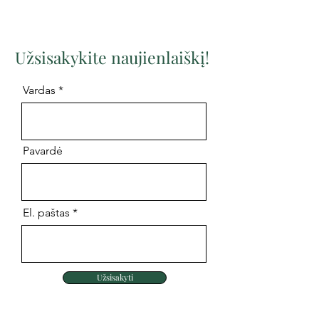
Užsisakykite naujienlaiškį!
Vardas
Pavardė
El. paštas
Užsisakyti