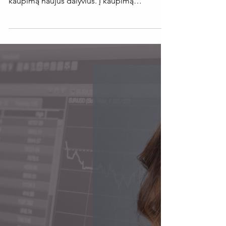
draudimą!
“2024 metų pradžioje, kaip ir kasmet,
„Sodra“ įtrauks į antros pakopos pensijų
kaupimą naujus dalyvius. Į kaupimą
automatiškai bus...