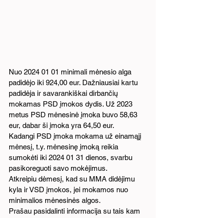
Nuo 2024 01 01 minimali mėnesio alga 
padidėjo iki 924,00 eur. Dažniausiai kartu 
padidėja ir savarankiškai dirbančių 
mokamas PSD įmokos dydis. Už 2023 
metus PSD mėnesinė įmoka buvo 58,63 
eur, dabar ši įmoka yra 64,50 eur.
Kadangi PSD įmoka mokama už einamąjį 
mėnesį, t.y. mėnesinę įmoką reikia 
sumokėti iki 2024 01 31 dienos, svarbu 
pasikoreguoti savo mokėjimus.
Atkreipiu dėmesį, kad su MMA didėjimu 
kyla ir VSD įmokos, jei mokamos nuo 
minimalios mėnesinės algos.
Prašau pasidalinti informacija su tais kam 