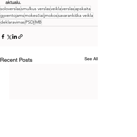
aktualu.
soloverslas
smulkus verslas
veikla
verslas
apskaita
gyventojams
mokesčiai
įmokos
savarankiška veikla
deklaravimas
PSDĮ
MB
See All
Recent Posts